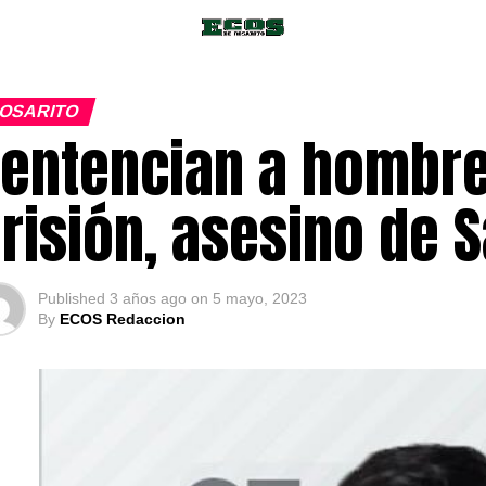
OSARITO
entencian a hombre
risión, asesino de
Published
3 años ago
on
5 mayo, 2023
By
ECOS Redaccion