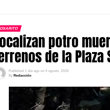
OSARITO
ocalizan potro muer
errenos de la Plaza
Published
1 día ago
on
5 agosto, 2026
By
Redacción