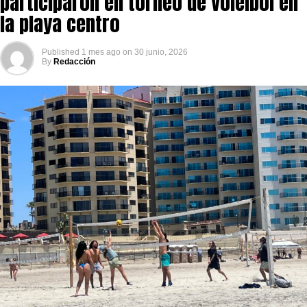
participaron en torneo de voleibol en
la playa centro
Published
1 mes ago
on
30 junio, 2026
By
Redacción