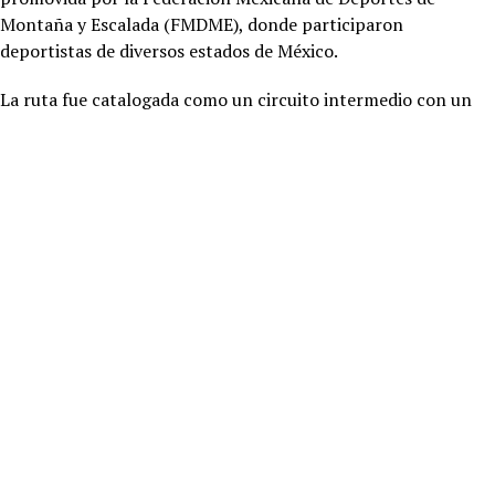
Montaña y Escalada (FMDME), donde participaron
deportistas de diversos estados de México.
La ruta fue catalogada como un circuito intermedio con un
recorrido de 22 kilómetros, donde los participantes
disfrutaron uno de los senderos más emblemáticos de Baja
California, la cara norte del Cerro El Coronel.
La séptima etapa del Rally Nacional de Senderismo 2026 tuvo
positivos resultados solo dos participantes no lograron
recorrer la ruta que inició en Las Rocas Resort & Spa
Rosarito- hasta llegar al Cañón del Morro para subir hasta el
Cerro El Coronel y regresar al hotel.
Al respecto, Karla Castillo Avila, miembro de la Federación
Mexicana de Deportes de Montaña y Escalada delegación Baja
California e Instructora de Hiking & Trekking,
precisó que la
ruta realizada en Rosarito tuvo gran aceptación entre los 40