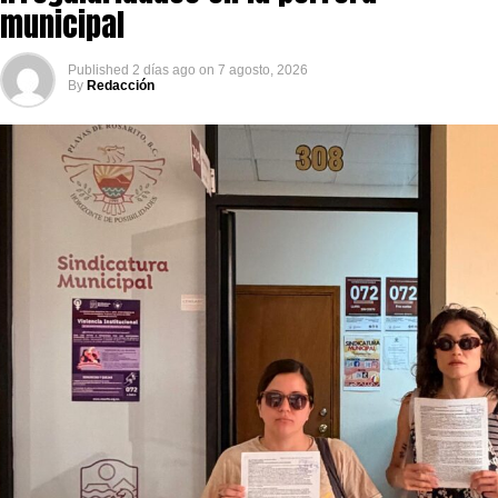
municipal
Published
2 días ago
on
7 agosto, 2026
By
Redacción