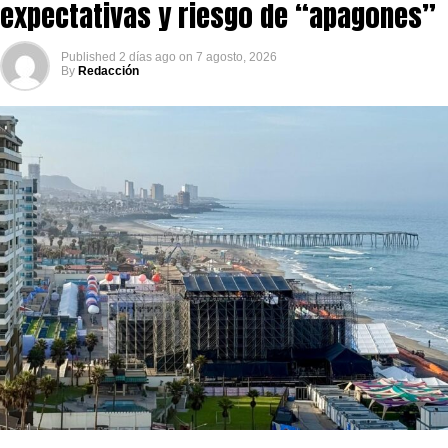
expectativas y riesgo de “apagones”
Published
2 días ago
on
7 agosto, 2026
By
Redacción