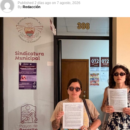
Published
2 días ago
on
7 agosto, 2026
By
Redacción