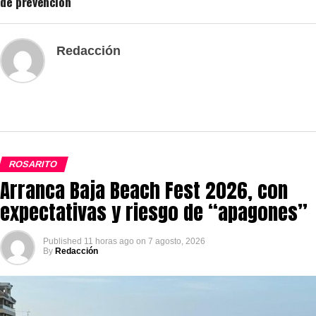
de prevención
Redacción
ROSARITO
Arranca Baja Beach Fest 2026, con
expectativas y riesgo de “apagones”
Published
11 horas ago
on
7 agosto, 2026
By
Redacción