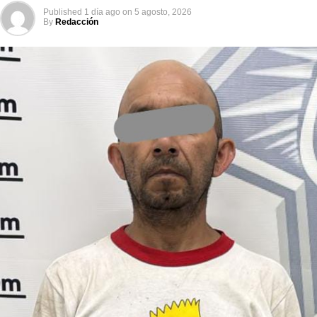
Published
1 día ago
on
5 agosto, 2026
By
Redacción