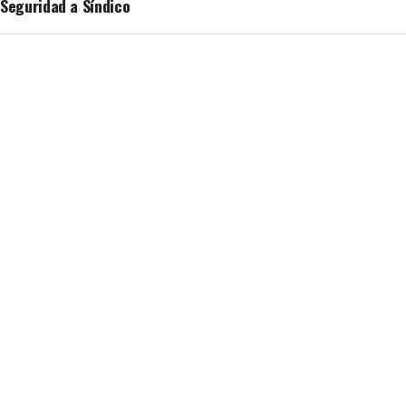
Seguridad a Síndico
Redacción
ROSARITO
¿Por qué unos policías sí y otros
no?, responde Secretario de
Seguridad a Síndico
Published
13 horas ago
on
7 agosto, 2026
By
Redacción