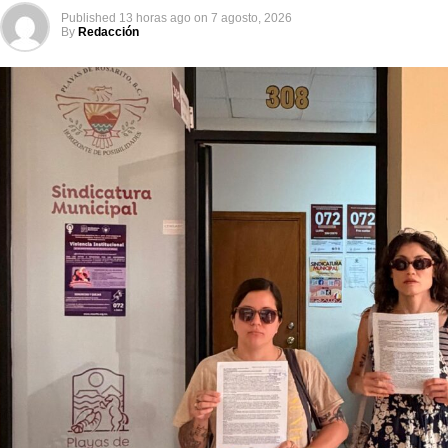
Published
13 horas ago
on
7 agosto, 2026
By
Redacción