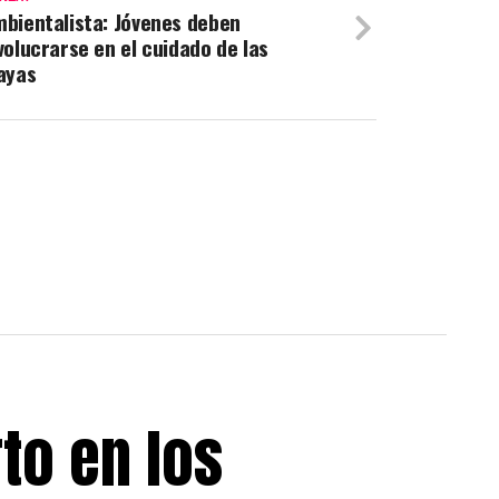
bientalista: Jóvenes deben
volucrarse en el cuidado de las
ayas
to en los