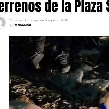
errenos de la Plaza
Published
1 día ago
on
5 agosto, 2026
By
Redacción