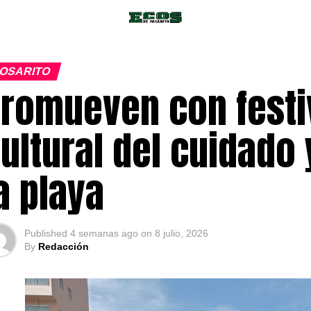
OSARITO
romueven con festi
ultural del cuidado
a playa
Published
4 semanas ago
on
8 julio, 2026
By
Redacción