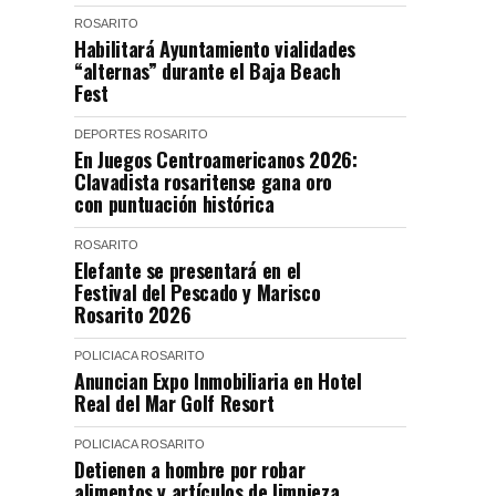
ROSARITO
Habilitará Ayuntamiento vialidades
“alternas” durante el Baja Beach
Fest
DEPORTES
ROSARITO
En Juegos Centroamericanos 2026:
Clavadista rosaritense gana oro
con puntuación histórica
ROSARITO
Elefante se presentará en el
Festival del Pescado y Marisco
Rosarito 2026
POLICIACA
ROSARITO
Anuncian Expo Inmobiliaria en Hotel
Real del Mar Golf Resort
POLICIACA
ROSARITO
Detienen a hombre por robar
alimentos y artículos de limpieza