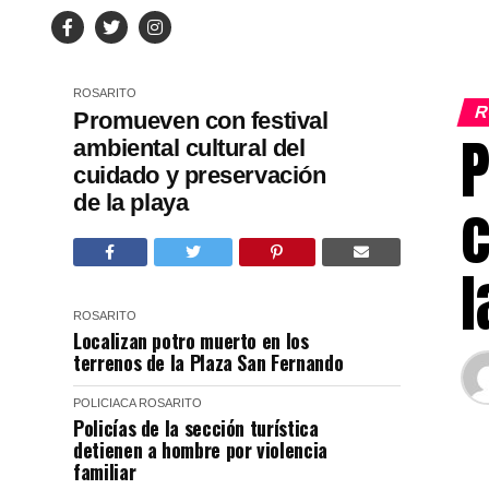
ROSARITO
R
Promueven con festival
P
ambiental cultural del
cuidado y preservación
de la playa
c
l
ROSARITO
Localizan potro muerto en los
terrenos de la Plaza San Fernando
POLICIACA
ROSARITO
Policías de la sección turística
detienen a hombre por violencia
familiar