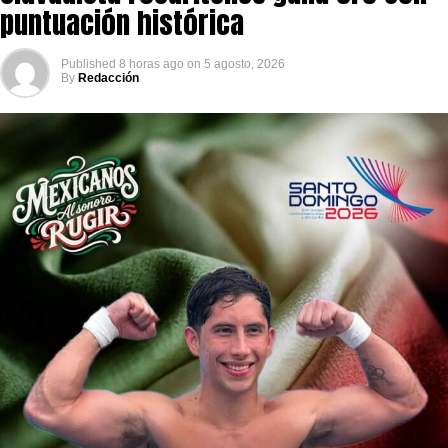
puntuación histórica
Published
8 horas ago
on
5 agosto, 2026
By
Redacción