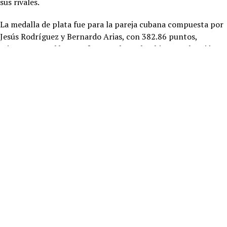
sus rivales.
La medalla de plata fue para la pareja cubana compuesta por
Jesús Rodríguez y Bernardo Arias, con 382.86 puntos,
mientras que el bronce fue para los colombianos Sebastián
Villa y Alejandro Solarte, con 366.96 puntos.
RELATED TOPICS:
UP NEXT
Habilitará Ayuntamiento vialidades “alternas” durante el Baja
Beach Fest
DON'T MISS
Elefante se presentará en el Festival del Pescado y Marisco
Rosarito 2026
Redacción