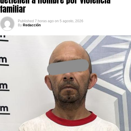
familiar
Published
7 horas ago
on
5 agosto, 2026
By
Redacción