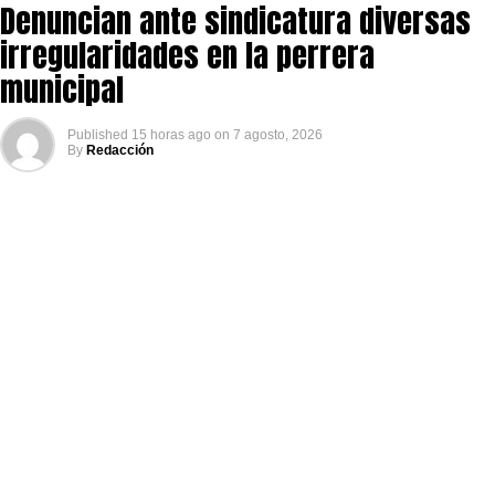
Denuncian ante sindicatura diversas
irregularidades en la perrera
municipal
Published
15 horas ago
on
7 agosto, 2026
By
Redacción
Por diversas irregularidades registradas en la perrera
municipal, las médicas veterinarias, Pamela Carpinteyro y
Nadia Cervera, quienes trabajaron en la Dirección de
Bienestar y Control Animal, interpusieron una denuncia ante
la Sindicatura Municipal.
Esta denuncia se suma a otra que interpuso el grupo de
Voluntarios Rosarito y Huellitas Enjambre tras la suspensión
de actividades dentro de la perrera que le interpuso la
Secretaría de Medio Ambiente.