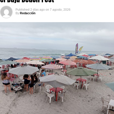
Published
2 días ago
on
7 agosto, 2026
By
Redacción