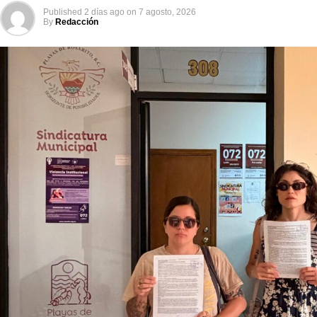
Published
2 días ago
on
7 agosto, 2026
By
Redacción