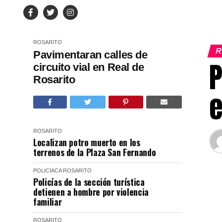
ROSARITO
R
Pavimentaran calles de
P
circuito vial en Real de
Rosarito
e
ROSARITO
Localizan potro muerto en los
terrenos de la Plaza San Fernando
POLICIACA
ROSARITO
Policías de la sección turística
detienen a hombre por violencia
familiar
ROSARITO