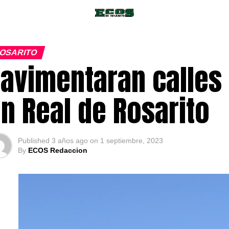
OSARITO
avimentaran calles d
n Real de Rosarito
Published
3 años ago
on
1 septiembre, 2023
By
ECOS Redaccion