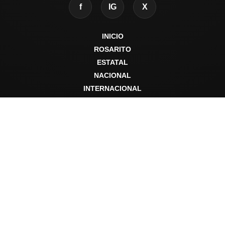
f
IG
X
INICIO
ROSARITO
ESTATAL
NACIONAL
INTERNACIONAL
DEPORTES
Sobre Ecos de Rosarito
Ecos de Rosarito es una fuente informativa al servicio de la
comunidad, dedicada a compartir noticias locales, estatales,
nacionales e internacionales con responsabilidad editorial y
compromiso social.