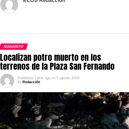
ECOS Redaccion
ROSARITO
Localizan potro muerto en los
terrenos de la Plaza San Fernando
Published
2 días ago
on
5 agosto, 2026
By
Redacción