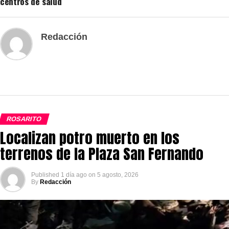
centros de salud
Redacción
ROSARITO
Localizan potro muerto en los
terrenos de la Plaza San Fernando
Published
1 día ago
on
5 agosto, 2026
By
Redacción