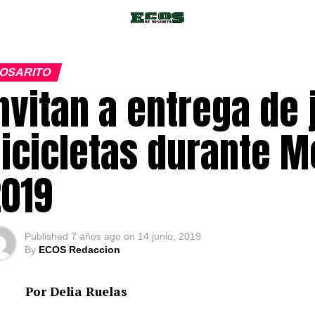
OSARITO
nvitan a entrega de 
icicletas durante M
019
Published
7 años ago
on
14 junio, 2019
By
ECOS Redaccion
Por Delia Ruelas