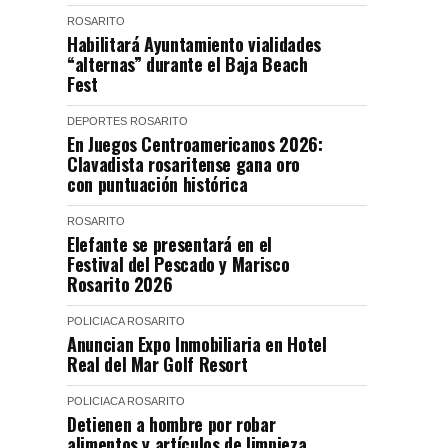
ROSARITO
Habilitará Ayuntamiento vialidades
“alternas” durante el Baja Beach
Fest
DEPORTES
ROSARITO
En Juegos Centroamericanos 2026:
Clavadista rosaritense gana oro
con puntuación histórica
ROSARITO
Elefante se presentará en el
Festival del Pescado y Marisco
Rosarito 2026
POLICIACA
ROSARITO
Anuncian Expo Inmobiliaria en Hotel
Real del Mar Golf Resort
POLICIACA
ROSARITO
Detienen a hombre por robar
alimentos y artículos de limpieza