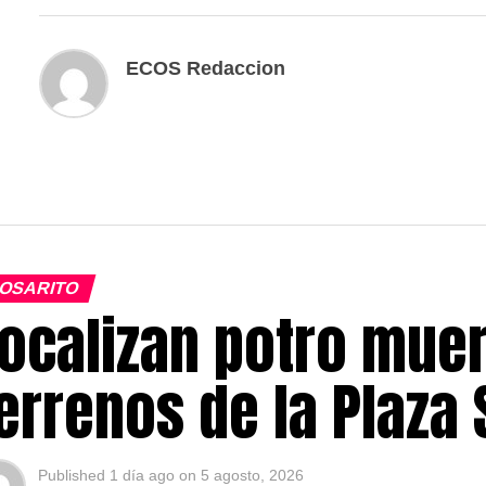
ECOS Redaccion
OSARITO
ocalizan potro muer
errenos de la Plaza
Published
1 día ago
on
5 agosto, 2026