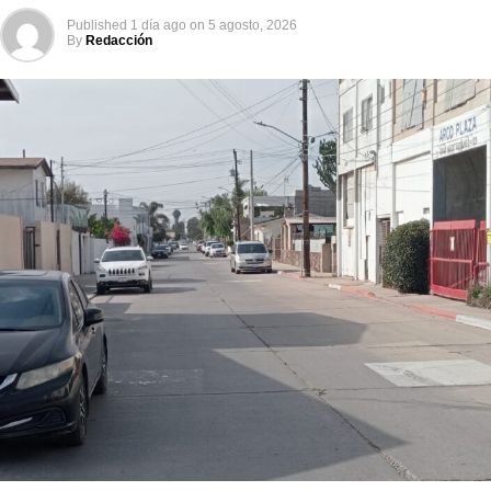
Published
1 día ago
on
5 agosto, 2026
By
Redacción