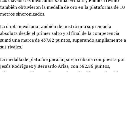
Los clavadistas mexicanos Randal Willars y Emilio Treviño
también obtuvieron la medalla de oro en la plataforma de 10
metros sincronizados.
La dupla mexicana también demostró una supremacía
absoluta desde el primer salto y al final de la competencia
sumó una marca de 437.82 puntos, superando ampliamente a
sus rivales.
La medalla de plata fue para la pareja cubana compuesta por
Jesús Rodríguez y Bernardo Arias, con 382.86 puntos,
mientras que el bronce fue para los colombianos Sebastián
Villa y Alejandro Solarte, con 366.96 puntos.
RELATED TOPICS:
UP NEXT
Habilitará Ayuntamiento vialidades “alternas” durante el Baja
Beach Fest
DON'T MISS