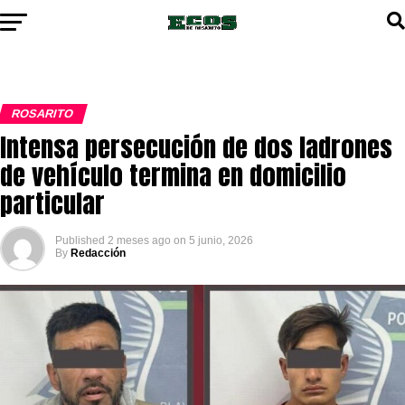
ROSARITO
Intensa persecución de dos ladrones
de vehículo termina en domicilio
particular
Published
2 meses ago
on
5 junio, 2026
By
Redacción