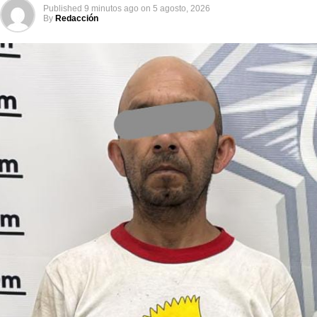
Published
9 minutos ago
on
5 agosto, 2026
By
Redacción