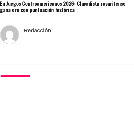
En Juegos Centroamericanos 2026: Clavadista rosaritense
gana oro con puntuación histórica
Redacción
DEPORTES
En Juegos Centroamericanos 2026:
Clavadista rosaritense gana oro con
puntuación histórica
Published
1 día ago
on
5 agosto, 2026
By
Redacción