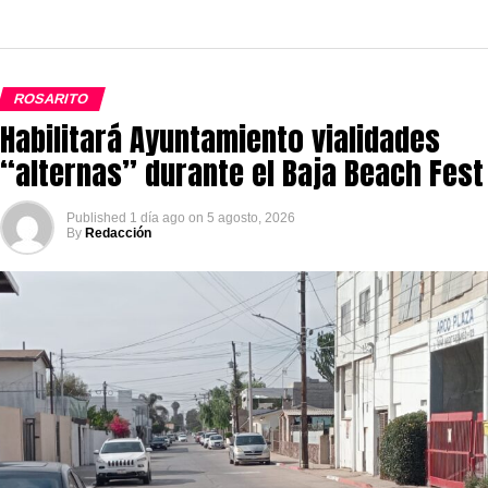
ROSARITO
Habilitará Ayuntamiento vialidades
“alternas” durante el Baja Beach Fest
Published
1 día ago
on
5 agosto, 2026
By
Redacción