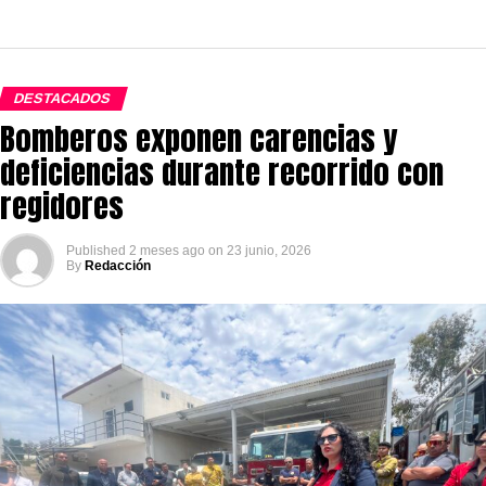
DESTACADOS
Bomberos exponen carencias y
deficiencias durante recorrido con
regidores
Published
2 meses ago
on
23 junio, 2026
By
Redacción