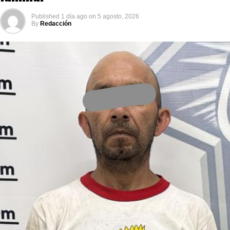
Published
1 día ago
on
5 agosto, 2026
By
Redacción