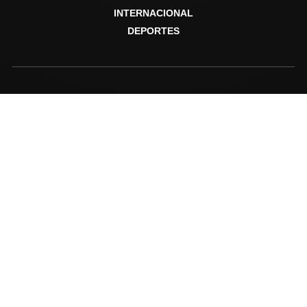
INTERNACIONAL
DEPORTES
Sobre Ecos de Rosarito
Ecos de Rosarito es una fuente informativa al servicio de la
comunidad, dedicada a compartir noticias locales, estatales,
nacionales e internacionales con responsabilidad editorial y
compromiso social.
Secciones
Rosarito
Estatal
Nacional
Internacional
Deportes