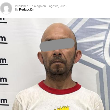
Published
1 día ago
on
5 agosto, 2026
By
Redacción