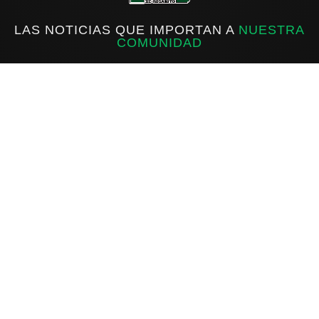
LAS NOTICIAS QUE IMPORTAN A
NUESTRA
COMUNIDAD
f
IG
X
INICIO
ROSARITO
ESTATAL
NACIONAL
INTERNACIONAL
DEPORTES
Sobre Ecos de Rosarito
Ecos de Rosarito es una fuente informativa al servicio de la