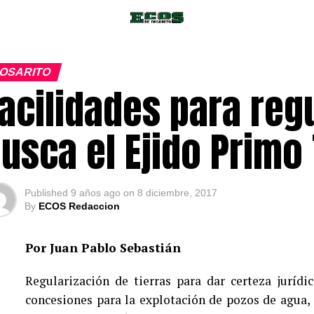
OSARITO
acilidades para regu
usca el Ejido Primo
Published
9 años ago
on
8 diciembre, 2017
By
ECOS Redaccion
Por Juan Pablo Sebastián
Regularización de tierras para dar certeza jurídi
concesiones para la explotación de pozos de agua, 