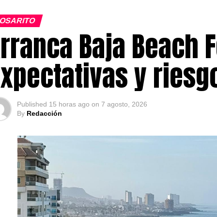
OSARITO
rranca Baja Beach F
xpectativas y ries
Published
15 horas ago
on
7 agosto, 2026
By
Redacción