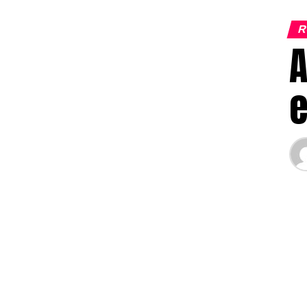
R
A
e