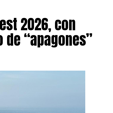
est 2026, con
go de “apagones”