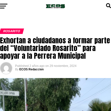
ROSARITO
Exhortan a ciudadanos a formar parte
del “Voluntariado Rosarito” para
apoyar a la Perrera Municipal
Published
2 años ago
on
29 noviembre, 2024
By
ECOS Redaccion