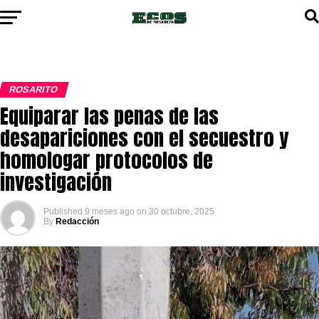
ROSARITO
Equiparar las penas de las
desapariciones con el secuestro y
homologar protocolos de
investigación
Published
9 meses ago
on
30 octubre, 2025
By
Redacción