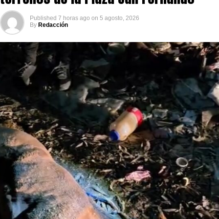
Published
7 horas ago
on
5 agosto, 2026
By
Redacción