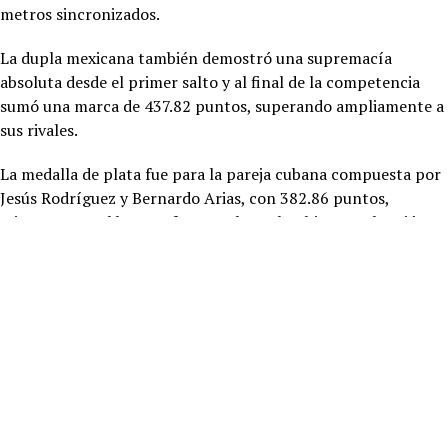
metros sincronizados.
La dupla mexicana también demostró una supremacía
absoluta desde el primer salto y al final de la competencia
sumó una marca de 437.82 puntos, superando ampliamente a
sus rivales.
La medalla de plata fue para la pareja cubana compuesta por
Jesús Rodríguez y Bernardo Arias, con 382.86 puntos,
mientras que el bronce fue para los colombianos Sebastián
Villa y Alejandro Solarte, con 366.96 puntos.
RELATED TOPICS:
UP NEXT
Habilitará Ayuntamiento vialidades “alternas” durante el Baja
Beach Fest
DON'T MISS
Elefante se presentará en el Festival del Pescado y Marisco
Rosarito 2026