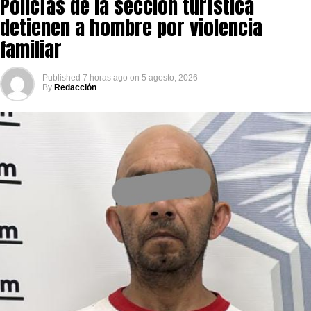
Policías de la sección turística
detienen a hombre por violencia
familiar
Published
7 horas ago
on
5 agosto, 2026
By
Redacción