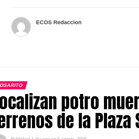
ECOS Redaccion
OSARITO
ocalizan potro muer
errenos de la Plaza
Published
1 día ago
on
5 agosto, 2026