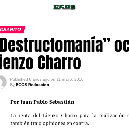
OSARITO
Destructomanía” oc
ienzo Charro
Published
8 años ago
on
11 mayo, 2018
By
ECOS Redaccion
Por Juan Pablo Sebastián
La renta del Lienzo Charro para la realización 
también trajo opiniones en contra.