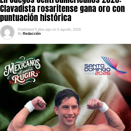
Clavadista rosaritense gana oro con
puntuación histórica
Published
5 días ago
on
5 agosto, 2026
By
Redacción