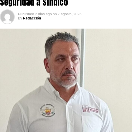
Seguridad a Síndico
Published
2 días ago
on
7 agosto, 2026
By
Redacción