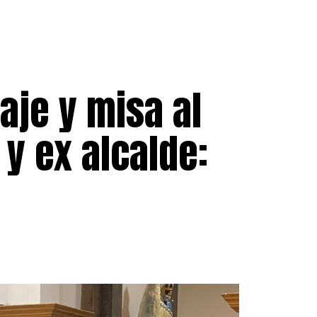
je y misa al
 y ex alcalde: