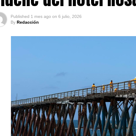
Published
1 mes ago
on
6 julio, 2026
By
Redacción