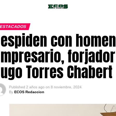
ESTACADOS
espiden con homena
mpresario, forjador
ugo Torres Chabert
Published
2 años ago
on
8 noviembre, 2024
By
ECOS Redaccion