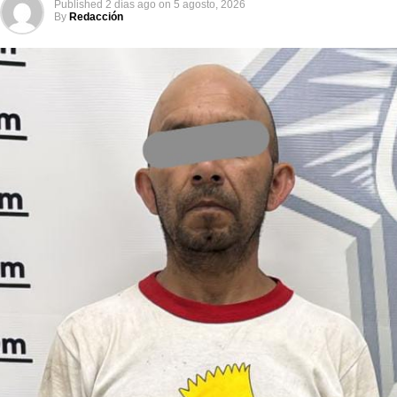
Published
2 días ago
on
5 agosto, 2026
By
Redacción