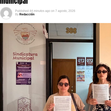
municipal
Published
44 minutos ago
on
7 agosto, 2026
By
Redacción