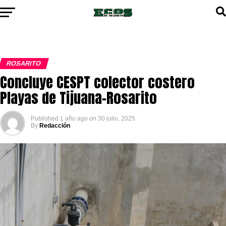
ROSARITO
Concluye CESPT colector costero
Playas de Tijuana-Rosarito
Published
1 año ago
on
30 julio, 2025
By
Redacción