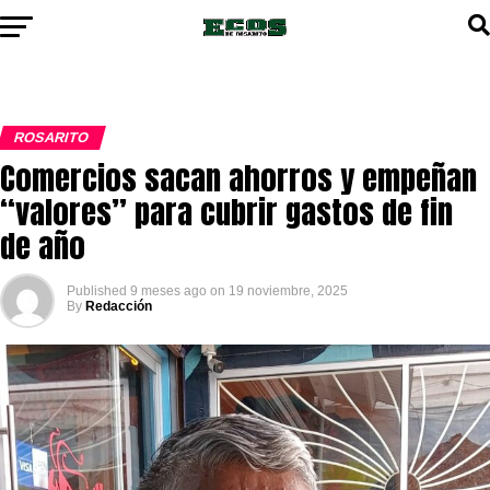
ROSARITO
Comercios sacan ahorros y empeñan
“valores” para cubrir gastos de fin
de año
Published
9 meses ago
on
19 noviembre, 2025
By
Redacción