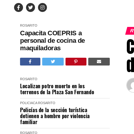
ROSARITO
R
Capacita COEPRIS a
C
personal de cocina de
maquiladoras
d
ROSARITO
Localizan potro muerto en los
terrenos de la Plaza San Fernando
POLICIACA
ROSARITO
Policías de la sección turística
detienen a hombre por violencia
familiar
ROSARITO