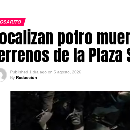
OSARITO
ocalizan potro muer
errenos de la Plaza
Published
1 día ago
on
5 agosto, 2026
By
Redacción