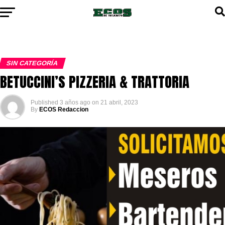
SIN CATEGORÍA
BETUCCINI’S PIZZERIA & TRATTORIA
Published
3 años ago
on
21 abril, 2023
By
ECOS Redaccion