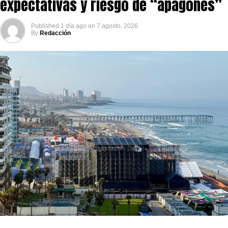
expectativas y riesgo de “apagones”
Published
1 día ago
on
7 agosto, 2026
By
Redacción