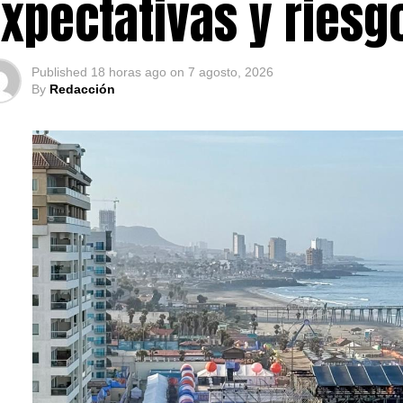
xpectativas y ries
Published
18 horas ago
on
7 agosto, 2026
By
Redacción