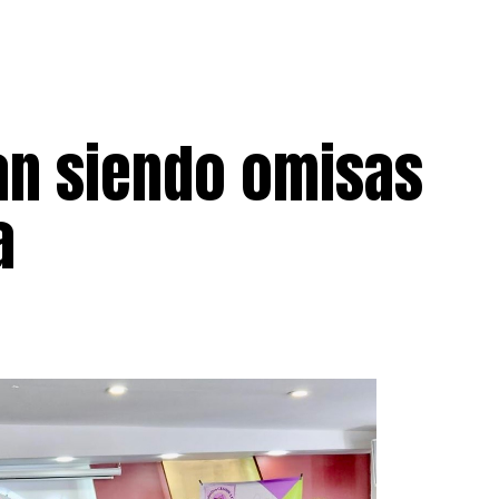
an siendo omisas
a