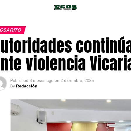
OSARITO
utoridades continú
nte violencia Vicari
Published
8 meses ago
on
2 diciembre, 2025
By
Redacción