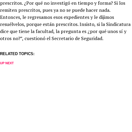
prescritos. ¿Por qué no investigó en tiempo y forma? Si los
remiten prescritos, pues ya no se puede hacer nada.
Entonces, le regresamos esos expedientes y le dijimos
resuélvelos, porque están prescritos. Insisto, si la Sindicatura
dice que tiene la facultad, la pregunta es ¿por qué unos sí y
otros no?”, cuestionó el Secretario de Seguridad.
RELATED TOPICS:
UP NEXT
Denuncian ante sindicatura diversas irregularidades en la
perrera municipal
DON'T MISS
Denuncia ciudadana:Comerciantes que rentan mesas y
sombrillas acaparan espacios de playa
Redacción