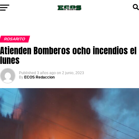
ROSARITO
Atienden Bomberos ocho incendios el
lunes
Published
3 años ago
on
2 junio, 2023
By
ECOS Redaccion