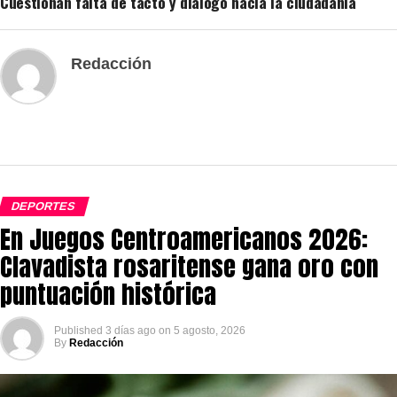
Cuestionan falta de tacto y diálogo hacia la ciudadanía
Redacción
DEPORTES
En Juegos Centroamericanos 2026:
Clavadista rosaritense gana oro con
puntuación histórica
Published
3 días ago
on
5 agosto, 2026
By
Redacción