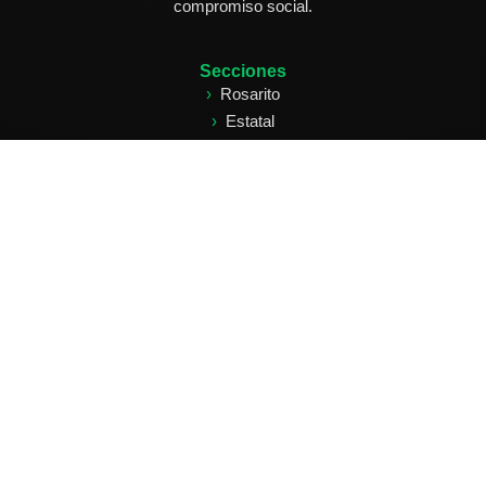
compromiso social.
Secciones
Rosarito
Estatal
Nacional
Internacional
Deportes
Edición Impresa
Clasificados
Síguenos
Facebook: Ecos de Rosarito
Instagram: @ecosderosarito
X: @ecosderosarito
Suscríbete