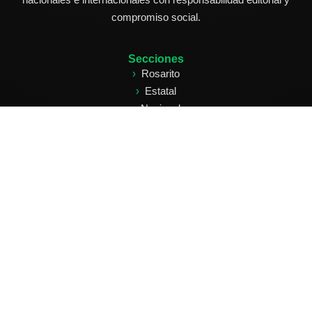
compromiso social.
Secciones
Rosarito
Estatal
Nacional
Internacional
Deportes
Edición Impresa
Clasificados
Síguenos
Facebook: Ecos de Rosarito
Instagram: @ecosderosarito
X: @ecosderosarito
Suscríbete