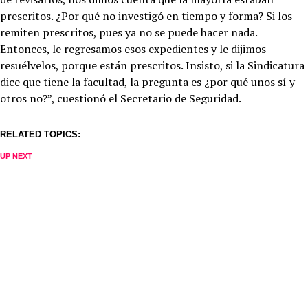
prescritos. ¿Por qué no investigó en tiempo y forma? Si los
remiten prescritos, pues ya no se puede hacer nada.
Entonces, le regresamos esos expedientes y le dijimos
resuélvelos, porque están prescritos. Insisto, si la Sindicatura
dice que tiene la facultad, la pregunta es ¿por qué unos sí y
otros no?”, cuestionó el Secretario de Seguridad.
RELATED TOPICS:
UP NEXT
Denuncian ante sindicatura diversas irregularidades en la
perrera municipal
DON'T MISS
Denuncia ciudadana:Comerciantes que rentan mesas y
sombrillas acaparan espacios de playa
Redacción