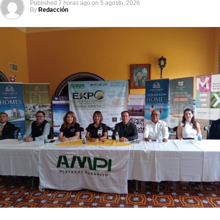
Published
7 horas ago
on
5 agosto, 2026
By
Redacción