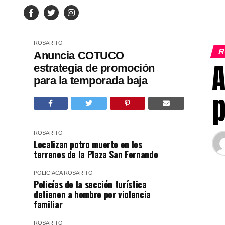
ROSARITO
R
Anuncia COTUCO
A
estrategia de promoción
para la temporada baja
p
ROSARITO
Localizan potro muerto en los
terrenos de la Plaza San Fernando
POLICIACA
ROSARITO
Policías de la sección turística
detienen a hombre por violencia
familiar
ROSARITO