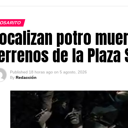
OSARITO
ocalizan potro muer
errenos de la Plaza
Published
18 horas ago
on
5 agosto, 2026
By
Redacción