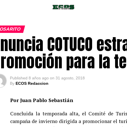
OSARITO
nuncia COTUCO estr
romoción para la t
Published
8 años ago
on
31 agosto, 2018
By
ECOS Redaccion
Por Juan Pablo Sebastián
Concluida la temporada alta, el Comité de Turi
campaña de invierno dirigida a promocionar el tur