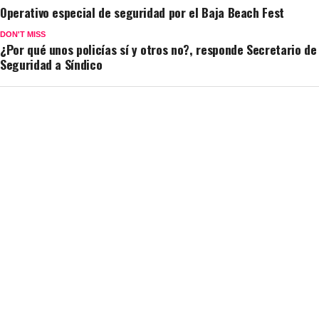
Operativo especial de seguridad por el Baja Beach Fest
DON'T MISS
¿Por qué unos policías sí y otros no?, responde Secretario de
Seguridad a Síndico
Redacción
ROSARITO
¿Por qué unos policías sí y otros
no?, responde Secretario de
Seguridad a Síndico