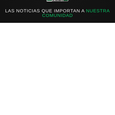
LAS NOTICIAS QUE IMPORTAN A
NUESTRA
COMUNIDAD
f
IG
X
INICIO
ROSARITO
ESTATAL
NACIONAL
INTERNACIONAL
DEPORTES
Sobre Ecos de Rosarito
Ecos de Rosarito es una fuente informativa al servicio de la