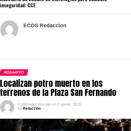
inseguridad: CCE
ECOS Redaccion
ROSARITO
Localizan potro muerto en los
terrenos de la Plaza San Fernando
Published
2 días ago
on
5 agosto, 2026
By
Redacción