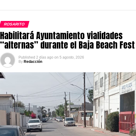
ROSARITO
Habilitará Ayuntamiento vialidades
“alternas” durante el Baja Beach Fest
Published
2 días ago
on
5 agosto, 2026
By
Redacción